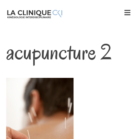
M
E
N
U
acupuncture 2