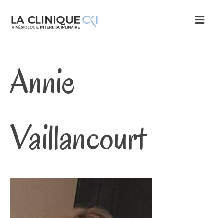
M
E
N
U
Annie
Vaillancourt